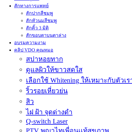
สักทางการแพทย์
สักปากสีชมพู
สักหัวนมสีชมพู
สักคิ้ว 3 มิติ
สักขอบตาบนตาล่าง
อบรมความงาม
คลิป VDO คุณหมอ
สปาหอยทาก
ดูแลผิวให้ขาวสดใส
เลือกใช้ Whitening ให้เหมาะกับตัวเร
ริ้วรอยเหี่ยวย่น
สิว
ไฝ ฝ้า จุดด่างดำ
Q-switch Laser
PTV พญาไทเพื่อนเเท้สุขภาพ