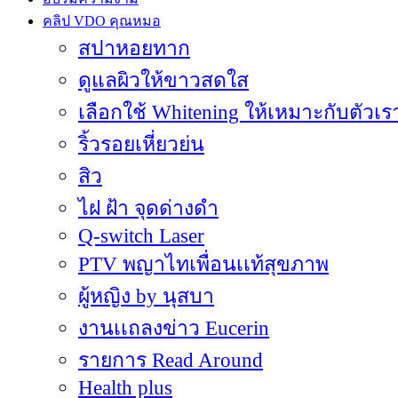
คลิป VDO คุณหมอ
สปาหอยทาก
ดูแลผิวให้ขาวสดใส
เลือกใช้ Whitening ให้เหมาะกับตัวเร
ริ้วรอยเหี่ยวย่น
สิว
ไฝ ฝ้า จุดด่างดำ
Q-switch Laser
PTV พญาไทเพื่อนเเท้สุขภาพ
ผู้หญิง by นุสบา
งานเเถลงข่าว Eucerin
รายการ Read Around
Health plus