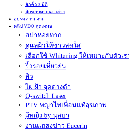
สักคิ้ว 3 มิติ
สักขอบตาบนตาล่าง
อบรมความงาม
คลิป VDO คุณหมอ
สปาหอยทาก
ดูแลผิวให้ขาวสดใส
เลือกใช้ Whitening ให้เหมาะกับตัวเร
ริ้วรอยเหี่ยวย่น
สิว
ไฝ ฝ้า จุดด่างดำ
Q-switch Laser
PTV พญาไทเพื่อนเเท้สุขภาพ
ผู้หญิง by นุสบา
งานเเถลงข่าว Eucerin